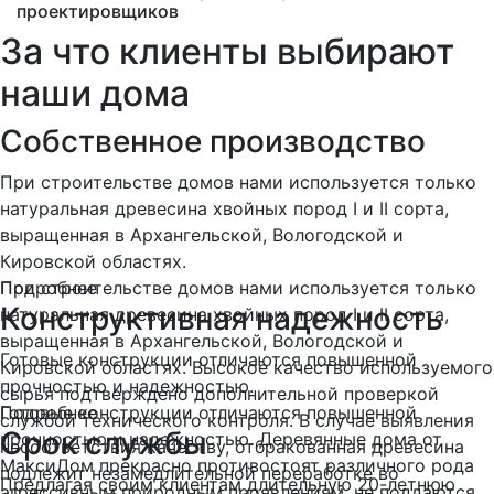
проектировщиков
За что клиенты выбирают
наши дома
Собственное производство
При строительстве домов нами используется только
натуральная древесина хвойных пород I и II сорта,
выращенная в Архангельской, Вологодской и
Кировской областях.
При строительстве домов нами используется только
Подробнее
Конструктивная надежность
натуральная древесина хвойных пород I и II сорта,
выращенная в Архангельской, Вологодской и
Готовые конструкции отличаются повышенной
Кировской областях. Высокое качество используемого
прочностью и надежностью.
сырья подтверждено дополнительной проверкой
Готовые конструкции отличаются повышенной
Подробнее
службой технического контроля. В случае выявления
Срок службы
прочностью и надежностью. Деревянные дома от
несоответствия качеству, отбракованная древесина
МаксиДом прекрасно противостоят различного рода
подлежит незамедлительной переработке во
Предлагая своим клиентам длительную 20-летнюю
агрессивным природным проявлениям, не поддаются